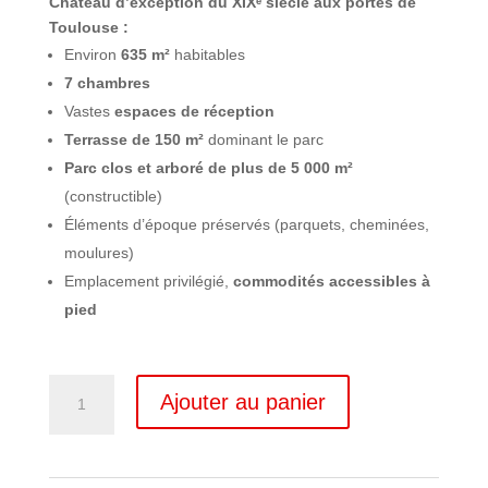
Château d’exception du XIXᵉ siècle aux portes de
Toulouse :
Environ
635 m²
habitables
7 chambres
Vastes
espaces de réception
Terrasse de 150 m²
dominant le parc
Parc clos et arboré de plus de 5 000 m²
(constructible)
Éléments d’époque préservés (parquets, cheminées,
moulures)
Emplacement privilégié,
commodités accessibles à
pied
quantité
Ajouter au panier
de
Château
Aucamville
Toulouse